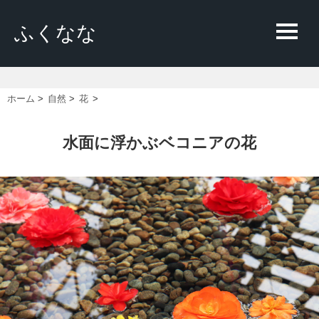
ふくなな
ホーム
>
自然
>
花
>
水面に浮かぶベコニアの花